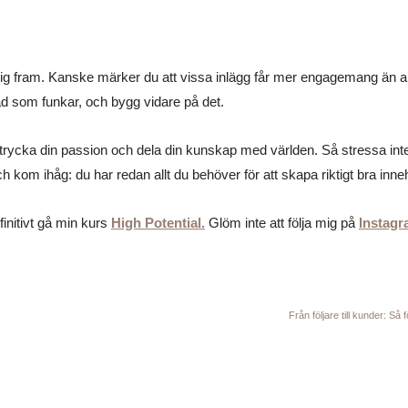
ta sig fram. Kanske märker du att vissa inlägg får mer engagemang än 
ad som funkar, och bygg vidare på det.
t uttrycka din passion och dela din kunskap med världen. Så stressa in
ch kom ihåg: du har redan allt du behöver för att skapa riktigt bra inneh
finitivt gå min kurs
High Potential
.
Glöm inte att följa mig på
Instag
Från följare till kunder: Så 