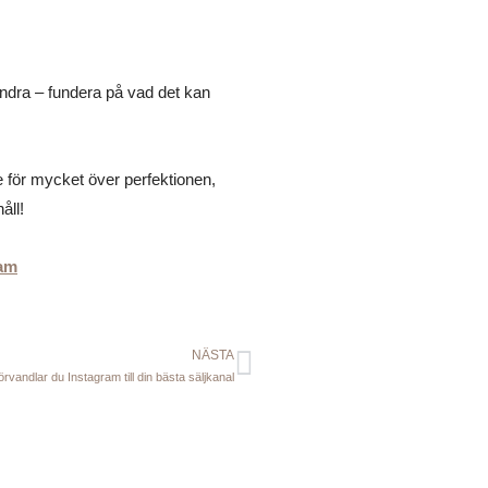
andra – fundera på vad det kan
te för mycket över perfektionen,
åll!
ram
NÄSTA
Nästa
förvandlar du Instagram till din bästa säljkanal