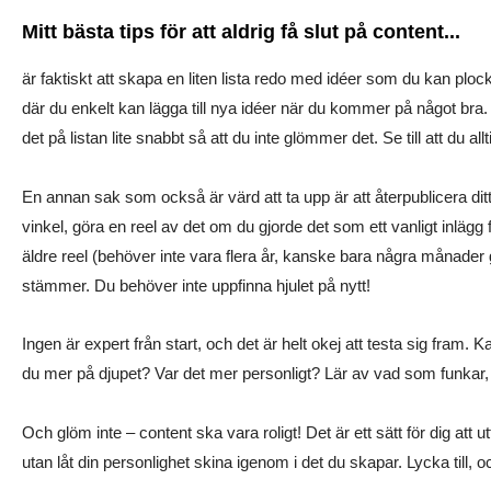
Mitt bästa tips för att aldrig få slut på content...
är faktiskt att skapa en liten lista redo med idéer som du kan plo
där du enkelt kan lägga till nya idéer när du kommer på något bra. Oavs
det på listan lite snabbt så att du inte glömmer det. Se till att du a
En annan sak som också är värd att ta upp är att återpublicera dit
vinkel, göra en reel av det om du gjorde det som ett vanligt inlägg 
äldre reel (behöver inte vara flera år, kanske bara några månader 
stämmer. Du behöver inte uppfinna hjulet på nytt!
Ingen är expert från start, och det är helt okej att testa sig fra
du mer på djupet? Var det mer personligt? Lär av vad som funkar,
Och glöm inte – content ska vara roligt! Det är ett sätt för dig at
utan låt din personlighet skina igenom i det du skapar. Lycka till, o