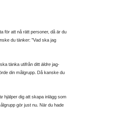
 för att nå rätt personer, då är du
kanske du tänker: ”Vad ska jag
 ska tänka utifrån ditt
äldre
jag-
lhörde din målgrupp. Då kanske du
 här hjälper dig att skapa inlägg som
ålgrupp gör just nu. När du hade