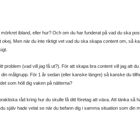
i mörkret ibland, eller hur? Och om du har funderat på vad du ska posta
helt okej. Men när du inte riktigt vet vad du ska skapa content om, så 
igt.
itt
problem (vad vill
jag
få ut?). För att skapa bra content vill jag att du
å din målgrupp. För 1 år sedan (eller kanske längre) så kanske du til
 det som höll dig vaken på nätterna?
ha praktiska råd kring hur du skulle få ditt företag att växa. Att tänka så
du själv hade velat se när du befann dig i samma situation som din m