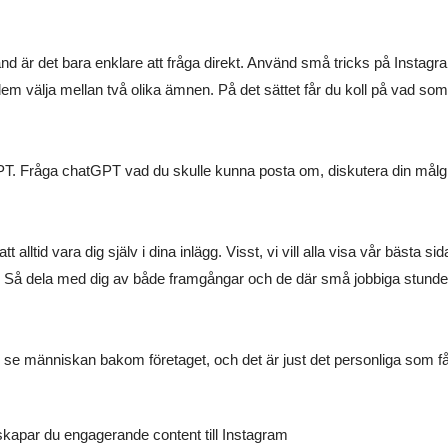
land är det bara enklare att fråga direkt. Använd små tricks på Insta
 dem välja mellan två olika ämnen. På det sättet får du koll på vad so
PT. Fråga chatGPT vad du skulle kunna posta om, diskutera din målgr
lltid vara dig själv i dina inlägg. Visst, vi vill alla visa vår bästa si
 dig. Så dela med dig av både framgångar och de där små jobbiga stund
 vill se människan bakom företaget, och det är just det personliga som 