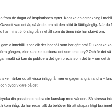
cka fram de dagar då inspirationen tryter. Kanske en anteckning i mobi
ett vad det är, så är det bra att den alltid är lättillgänglig. När du får 
lltid har minst 5 förslag på innehåll som du ännu inte har skrivit om.
t gamla innehåll, speciellt det innehåll som har gått bra! Du kanske k
förra gången, eller kanske publicera det som en story? Och är det så att
gammalt) så kan du publicera det igen precis som det är – om det är r
m. Kanske märker du att vissa inlägg får mer engagemang än andra – fu
 och bygg vidare på det.
t uttrycka din passion och dela din kunskap med världen. Så stressa in
ch kom ihåg: du har redan allt du behöver för att skapa riktigt bra inneh