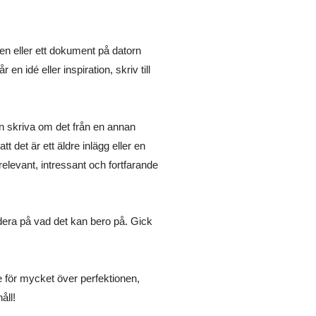
len eller ett dokument på datorn
en idé eller inspiration, skriv till
an skriva om det från en annan
 det är ett äldre inlägg eller en
elevant, intressant och fortfarande
ndera på vad det kan bero på. Gick
te för mycket över perfektionen,
åll!