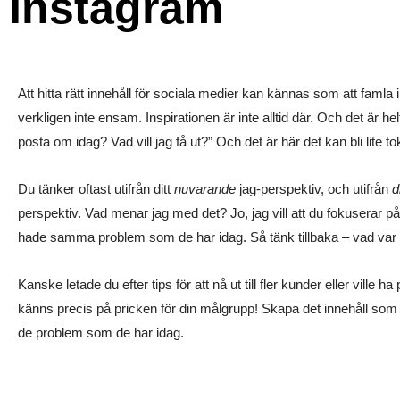
Instagram
Så skapar du engagerande content till Instagram
Att hitta rätt innehåll för sociala medier kan kännas som att famla 
verkligen inte ensam.
Inspirationen är inte alltid där. Och det är 
posta om idag? Vad vill jag få ut?” Och det är här det kan bli lite tok
Du tänker oftast utifrån ditt
nuvarande
jag-perspektiv, och utifrån
d
perspektiv. Vad menar jag med det? Jo, jag vill att du fokuserar p
hade samma problem som de har idag.
Så tänk tillbaka – vad var
Kanske letade du efter tips för att nå ut till fler kunder eller ville 
känns precis på pricken för din målgrupp!
Skapa det innehåll som 
de problem som de har idag.