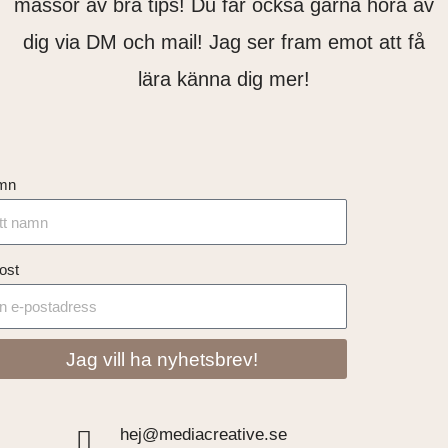
massor av bra tips! Du får också gärna höra av
dig via DM och mail! Jag ser fram emot att få
lära känna dig mer!
mn
ost
Jag vill ha nyhetsbrev!
hej@mediacreative.se